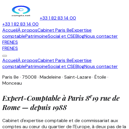
+33 1 82 83 14 00
+33 1 82 83 14 00
Accueil
À propos
Cabinet Paris 8e
Expertise
comptable
Patrimoine
Social et CSE
Blog
Nous contacter
FR
EN
ES
FR
EN
ES
Accueil
À propos
Cabinet Paris 8e
Expertise
comptable
Patrimoine
Social et CSE
Blog
Nous contacter
Paris 8e · 75008 · Madeleine · Saint-Lazare · Étoile ·
Monceau
e
Expert-Comptable à
Paris
8
19 rue de
Rome — depuis
1988
Cabinet d'expertise comptable et de commissariat aux
comptes au cœur du quartier de l'Europe, à deux pas de la