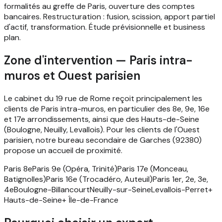
formalités au greffe de Paris, ouverture des comptes
bancaires. Restructuration : fusion, scission, apport partiel
d'actif, transformation. Étude prévisionnelle et business
plan.
Zone d'intervention — Paris intra-
muros et Ouest parisien
Le cabinet du 19 rue de Rome reçoit principalement les
clients de Paris intra-muros, en particulier des 8e, 9e, 16e
et 17e arrondissements, ainsi que des Hauts-de-Seine
(Boulogne, Neuilly, Levallois). Pour les clients de l'Ouest
parisien, notre bureau secondaire de Garches (92380)
propose un accueil de proximité.
Paris 8e
Paris 9e (Opéra, Trinité)
Paris 17e (Monceau,
Batignolles)
Paris 16e (Trocadéro, Auteuil)
Paris 1er, 2e, 3e,
4e
Boulogne-Billancourt
Neuilly-sur-Seine
Levallois-Perret
+
Hauts-de-Seine
+ Île-de-France