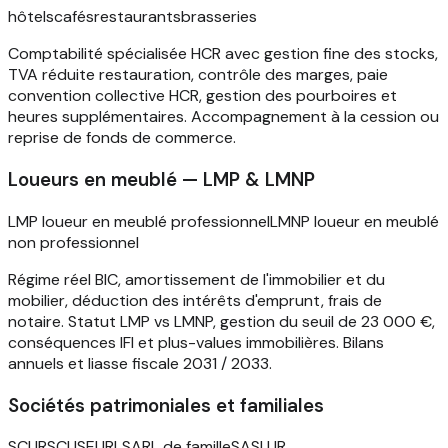
hôtels
cafés
restaurants
brasseries
Comptabilité spécialisée HCR avec gestion fine des stocks,
TVA réduite restauration, contrôle des marges, paie
convention collective HCR, gestion des pourboires et
heures supplémentaires. Accompagnement à la cession ou
reprise de fonds de commerce.
Loueurs en meublé — LMP & LMNP
LMP loueur en meublé professionnel
LMNP loueur en meublé
non professionnel
Régime réel BIC, amortissement de l'immobilier et du
mobilier, déduction des intérêts d'emprunt, frais de
notaire. Statut LMP vs LMNP, gestion du seuil de 23 000 €,
conséquences IFI et plus-values immobilières. Bilans
annuels et liasse fiscale 2031 / 2033.
Sociétés patrimoniales et familiales
SCI IR
SCI IS
EURL
SARL de famille
SASU IR