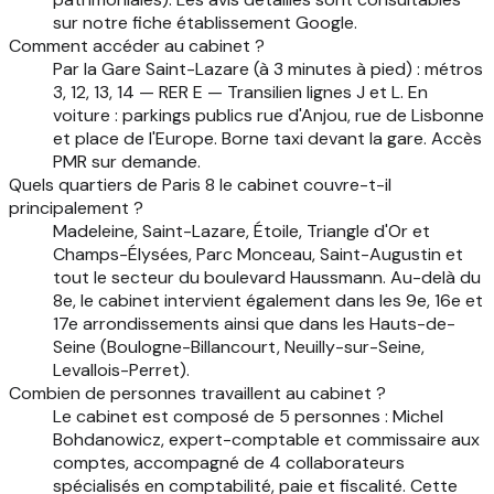
sur notre fiche établissement Google.
Comment accéder au cabinet ?
Par la Gare Saint-Lazare (à 3 minutes à pied) : métros
3, 12, 13, 14 — RER E — Transilien lignes J et L. En
voiture : parkings publics rue d'Anjou, rue de Lisbonne
et place de l'Europe. Borne taxi devant la gare. Accès
PMR sur demande.
Quels quartiers de Paris 8 le cabinet couvre-t-il
principalement ?
Madeleine, Saint-Lazare, Étoile, Triangle d'Or et
Champs-Élysées, Parc Monceau, Saint-Augustin et
tout le secteur du boulevard Haussmann. Au-delà du
8e, le cabinet intervient également dans les 9e, 16e et
17e arrondissements ainsi que dans les Hauts-de-
Seine (Boulogne-Billancourt, Neuilly-sur-Seine,
Levallois-Perret).
Combien de personnes travaillent au cabinet ?
Le cabinet est composé de 5 personnes : Michel
Bohdanowicz, expert-comptable et commissaire aux
comptes, accompagné de 4 collaborateurs
spécialisés en comptabilité, paie et fiscalité. Cette