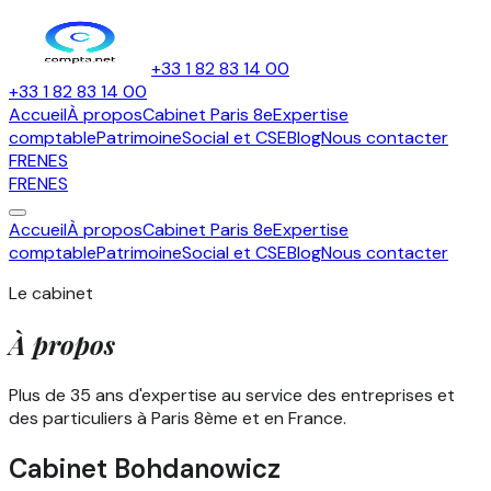
+33 1 82 83 14 00
+33 1 82 83 14 00
Accueil
À propos
Cabinet Paris 8e
Expertise
comptable
Patrimoine
Social et CSE
Blog
Nous contacter
FR
EN
ES
FR
EN
ES
Accueil
À propos
Cabinet Paris 8e
Expertise
comptable
Patrimoine
Social et CSE
Blog
Nous contacter
Le cabinet
À
propos
Plus de 35 ans d'expertise au service des entreprises et
des particuliers à Paris 8ème et en France.
Cabinet Bohdanowicz